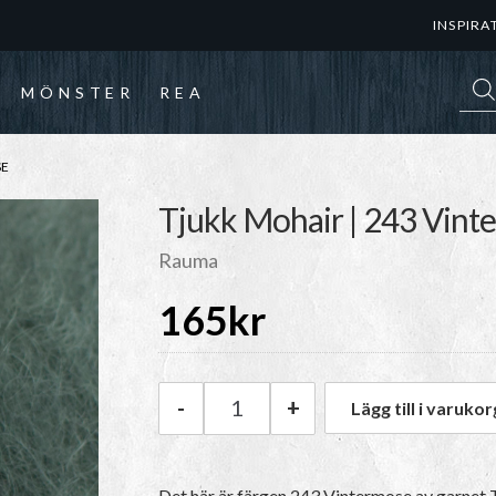
INSPIRA
Prod
MÖNSTER
REA
SE
Tjukk Mohair | 243 Vint
Rauma
165
kr
-
+
Lägg till i varukor
Rauma Tjukk Mohair | 243 Vi
Det här är färgen
243 Vintermose
av garnet