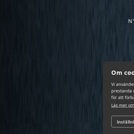
N
Om coo
Vi använde
prestanda o
för att för
Läs mer om
Inställn
Garn