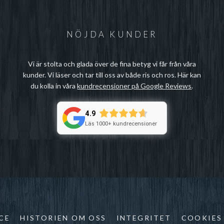
NÖJDA KUNDER
Vi är stolta och glada över de fina betyg vi får från våra
kunder. Vi läser och tar till oss av både ris och ros. Här kan
du kolla in våra
kundrecensioner på Google Reviews
.
4.9
Läs 1000+ kundrecensioner
CE
HISTORIEN OM OSS
INTEGRITET
COOKIES