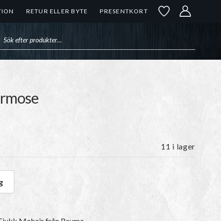
TION
RETUR ELLER BYTE
PRESENTKORT
uktsökning
ermose
11 i lager
g
ntermose mängd
Tjukk Mohair
från Rauma