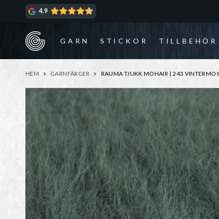
Hoppa
Hoppa
4.9
till
till
navigering
innehåll
GARN
STICKOR
TILLBEHÖR
HEM
GARNFÄRGER
RAUMA TJUKK MOHAIR | 243 VINTERMO