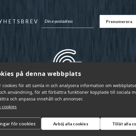
YHETSBREV
kies på denna webbplats
r cookies för att samla in och analysera information om webbplats
ch användning, för att förbättra funktioner kopplade till sociala 
bättra och anpassa innehåll och annonser.
 cookies
ingar för cookies
Avböj alla cookies
Tillåt alla 
r Sverige AB © 2026
|
info@garnr.se
|
031 - 92 