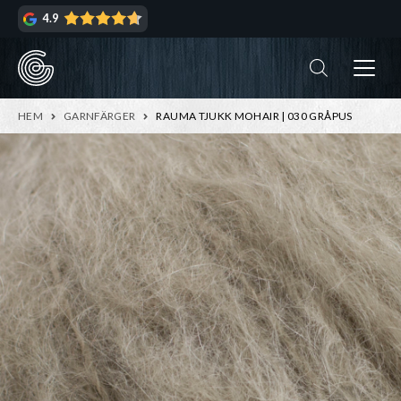
Hoppa
Hoppa
4.9
till
till
navigering
innehåll
ndera
rmeny
ndera
HEM
GARNFÄRGER
RAUMA TJUKK MOHAIR | 030 GRÅPUS
rmeny
ndera
rmeny
ndera
rmeny