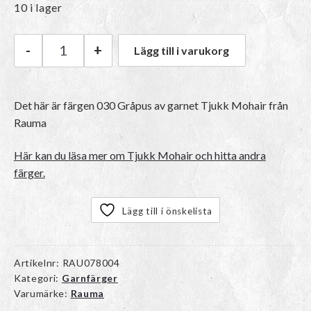
10 i lager
-
+
Lägg till i varukorg
Rauma Tjukk Mohair | 030 Gråpus mängd
Det här är färgen
030 Gråpus
av garnet
Tjukk Mohair
från
Rauma
Här kan du läsa mer om Tjukk Mohair och hitta andra
färger.
Lägg till i önskelista
Artikelnr:
RAU078004
Kategori:
Garnfärger
Varumärke:
Rauma