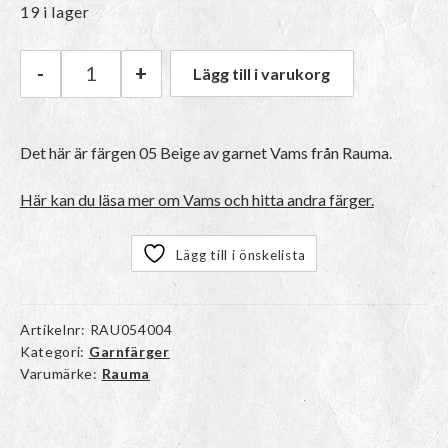
19 i lager
-
+
Lägg till i varukorg
Rauma Vams | 05 Beige mängd
Det här är färgen 05 Beige av garnet
Vams
från Rauma.
Här kan du läsa mer om Vams och hitta andra färger.
Lägg till i önskelista
Artikelnr:
RAU054004
Kategori:
Garnfärger
Varumärke:
Rauma