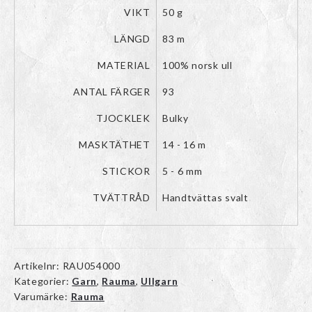
VIKT
50 g
LÄNGD
83 m
MATERIAL
100% norsk ull
ANTAL FÄRGER
93
TJOCKLEK
Bulky
MASKTÄTHET
14 - 16 m
STICKOR
5 - 6 mm
TVÄTTRÅD
Handtvättas svalt
Artikelnr:
RAU054000
Kategorier:
Garn
,
Rauma
,
Ullgarn
Varumärke:
Rauma