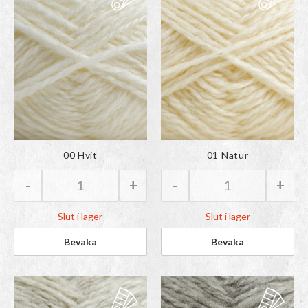
Färgen har lagts till i
Färgen har lagts till i
00 Hvit
01 Natur
paletten
paletten
-
+
-
+
Rauma Vams | 00 Hvit mängd
Rauma Vams | 01
Slut i lager
Slut i lager