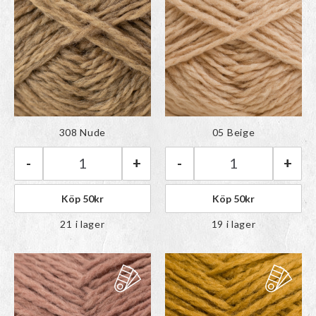
Färgen har lagts till i
Färgen har lagts till i
308 Nude
05 Beige
paletten
paletten
-
+
-
+
Rauma Vams | 308 Nude mängd
Rauma Vams | 05
Köp
50
kr
Köp
50
kr
21 i lager
19 i lager