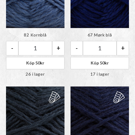
Färgen har lagts till i
Färgen har lagts till i
82 Kornblå
67 Mørk blå
paletten
paletten
-
+
-
+
Rauma Vams | 82 Kornblå mängd
Rauma Vams | 67
Köp
50
kr
Köp
50
kr
26 i lager
17 i lager