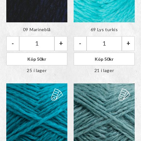
Färgen har lagts till i
Färgen har lagts till i
09 Marineblå
69 Lys turkis
paletten
paletten
-
+
-
+
Rauma Vams | 09 Marineblå mängd
Rauma Vams | 69 
Köp
50
kr
Köp
50
kr
25 i lager
21 i lager