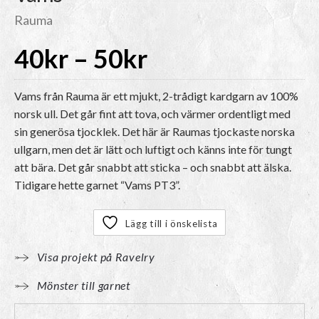
Rauma
Prisintervall:
40
kr
–
50
kr
40kr
Vams från Rauma är ett mjukt, 2-trådigt kardgarn av 100%
norsk ull. Det går fint att tova, och värmer ordentligt med
sin generösa tjocklek. Det här är Raumas tjockaste norska
till
ullgarn, men det är lätt och luftigt och känns inte för tungt
att bära. Det går snabbt att sticka – och snabbt att älska.
50kr
Tidigare hette garnet “Vams PT3”.
Lägg till i önskelista
Visa projekt på Ravelry
Mönster till garnet