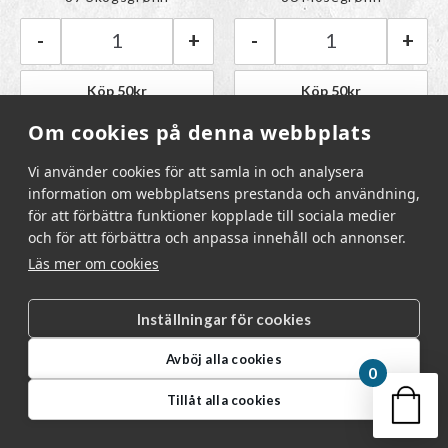
paletten
paletten
-
+
-
+
Rauma Vams | 87 Skogsgrønn mängd
Rauma Vams | 8
Köp
50
kr
Köp
50
kr
31 i lager
5 i lager
Om cookies på denna webbplats
Vi använder cookies för att samla in och analysera
information om webbplatsens prestanda och användning,
för att förbättra funktioner kopplade till sociala medier
och för att förbättra och anpassa innehåll och annonser.
Läs mer om cookies
Inställningar för cookies
Avböj alla cookies
0
Din v
Tillåt alla cookies
Färgen har lagts till i
Färgen har lagts till i
109 Dyp grønn
111 Mørk grønn