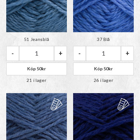
Färgen har lagts till i
Färgen har lagts till i
51 Jeansblå
37 Blå
paletten
paletten
-
+
-
+
Rauma Vams | 51 Jeansblå mängd
Rauma Vams | 37
Köp
50
kr
Köp
50
kr
21 i lager
26 i lager