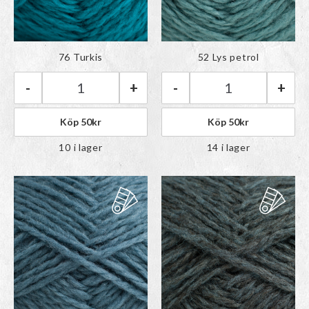
Färgen har lagts till i
Färgen har lagts till i
76 Turkis
52 Lys petrol
paletten
paletten
-
+
-
+
Rauma Vams | 76 Turkis mängd
Rauma Vams | 52
Köp
50
kr
Köp
50
kr
10 i lager
14 i lager