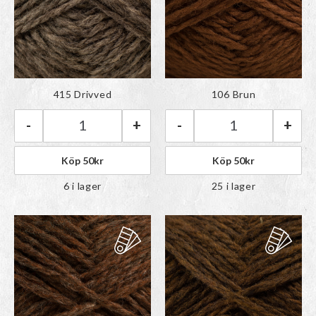
Färgen har lagts till i
Färgen har lagts till i
415 Drivved
106 Brun
paletten
paletten
-
+
-
+
Rauma Vams | 415 Drivved mängd
Rauma Vams | 10
Köp
50
kr
Köp
50
kr
6 i lager
25 i lager