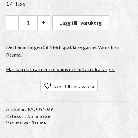
17 i lager
-
+
Lägg till i varukorg
Rauma Vams | 58 Mørk gråblå mängd
Det här är färgen 58 Mørk gråblå av garnet
Vams
från
Rauma.
Här kan du läsa mer om Vams och hitta andra färger.
Lägg till i önskelista
Artikelnr:
RAU054029
Kategori:
Garnfärger
Varumärke:
Rauma