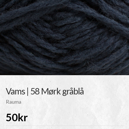
Vams | 58 Mørk gråblå
Rauma
50
kr