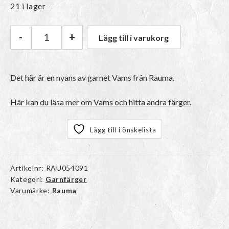
21 i lager
-
+
Lägg till i varukorg
Rauma Vams | 69 Lys turkis mängd
Det här är en nyans av garnet
Vams
från Rauma.
Här kan du läsa mer om Vams och hitta andra färger.
Lägg till i önskelista
Artikelnr:
RAU054091
Kategori:
Garnfärger
Varumärke:
Rauma