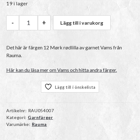
19 i lager
-
+
Lägg till i varukorg
Rauma Vams | 12 Mørk rødlilla mängd
Det här är färgen 12 Mørk rødlilla av garnet
Vams
från
Rauma.
Här kan du läsa mer om Vams och hitta andra färger.
Lägg till i önskelista
Artikelnr:
RAU054007
Kategori:
Garnfärger
Varumärke:
Rauma