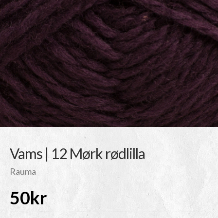
Vams | 12 Mørk rødlilla
Rauma
50
kr