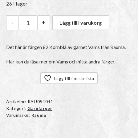
26 i lager
-
+
Lägg till i varukorg
Rauma Vams | 82 Kornblå mängd
Det här är färgen 82 Kornblå av garnet
Vams
från Rauma.
Här kan du läsa mer om Vams och hitta andra färger.
Lägg till i önskelista
Artikelnr:
RAU054041
Kategori:
Garnfärger
Varumärke:
Rauma