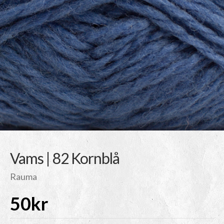
Vams | 82 Kornblå
Rauma
50
kr