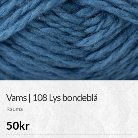
Vams | 108 Lys bondeblå
Rauma
50
kr