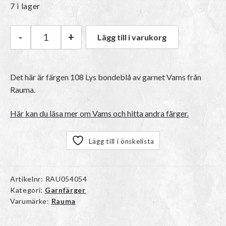
7 i lager
-
+
Lägg till i varukorg
Rauma Vams | 108 Lys bondeblå mängd
Det här är färgen 108 Lys bondeblå av garnet
Vams
från
Rauma.
Här kan du läsa mer om Vams och hitta andra färger.
Lägg till i önskelista
Artikelnr:
RAU054054
Kategori:
Garnfärger
Varumärke:
Rauma