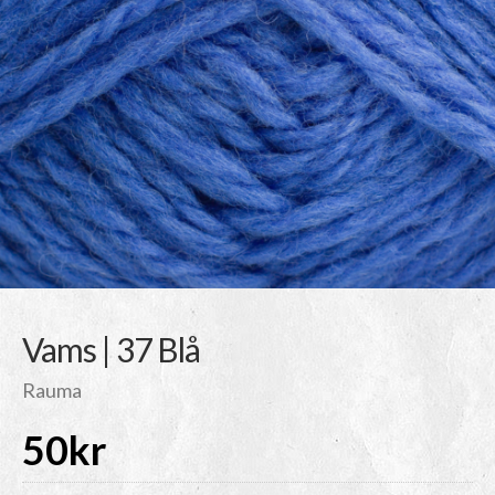
Vams | 37 Blå
Rauma
50
kr