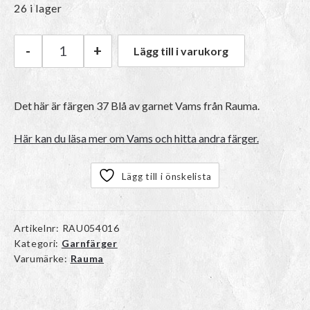
26 i lager
-
+
Lägg till i varukorg
Rauma Vams | 37 Blå mängd
Det här är färgen 37 Blå av garnet
Vams
från Rauma.
Här kan du läsa mer om Vams och hitta andra färger.
Lägg till i önskelista
Artikelnr:
RAU054016
Kategori:
Garnfärger
Varumärke:
Rauma