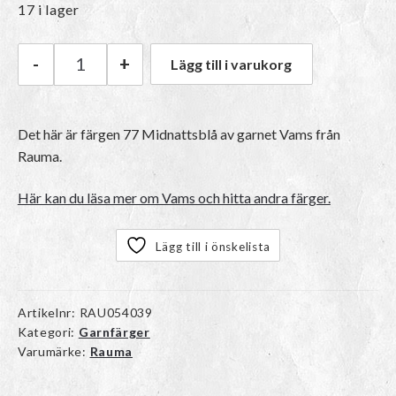
17 i lager
-
+
Lägg till i varukorg
Rauma Vams | 77 Midnattsblå mängd
Det här är färgen 77 Midnattsblå av garnet
Vams
från
Rauma.
Här kan du läsa mer om Vams och hitta andra färger.
Lägg till i önskelista
Artikelnr:
RAU054039
Kategori:
Garnfärger
Varumärke:
Rauma