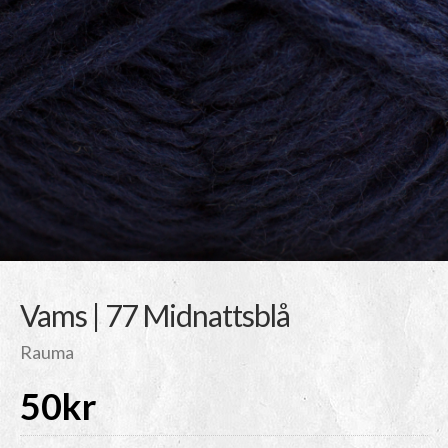
Vams | 77 Midnattsblå
Rauma
50
kr