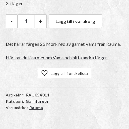
3 i lager
-
+
Lägg till i varukorg
Rauma Vams | 23 Mørk rød mängd
Det här är färgen 23 Mørk rød av garnet
Vams
från Rauma.
Här kan du läsa mer om Vams och hitta andra färger.
Lägg till i önskelista
Artikelnr:
RAU054011
Kategori:
Garnfärger
Varumärke:
Rauma