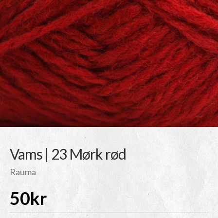
Vams | 23 Mørk rød
Rauma
50
kr