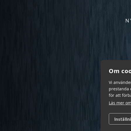
N
Om coo
Vi använde
prestanda o
för att för
Läs mer om
Inställn
Garn