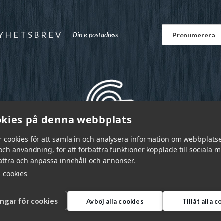
YHETSBREV
kies på denna webbplats
r cookies för att samla in och analysera information om webbplats
ch användning, för att förbättra funktioner kopplade till sociala 
bättra och anpassa innehåll och annonser.
 cookies
ingar för cookies
Avböj alla cookies
Tillåt alla 
r Sverige AB © 2026
|
info@garnr.se
|
031 - 92 