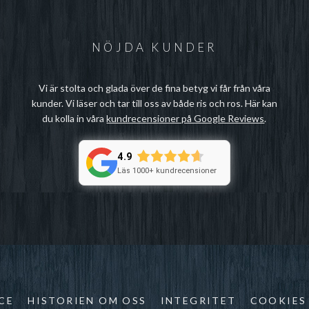
NÖJDA KUNDER
Vi är stolta och glada över de fina betyg vi får från våra
kunder. Vi läser och tar till oss av både ris och ros. Här kan
du kolla in våra
kundrecensioner på Google Reviews
.
4.9
Läs 1000+ kundrecensioner
CE
HISTORIEN OM OSS
INTEGRITET
COOKIES