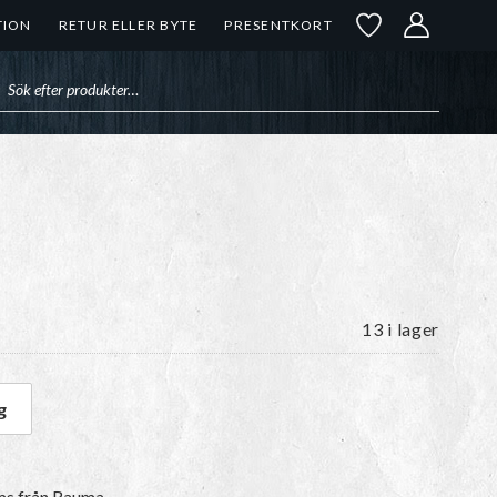
TION
RETUR ELLER BYTE
PRESENTKORT
uktsökning
13 i lager
g
ängd
ms
från Rauma.