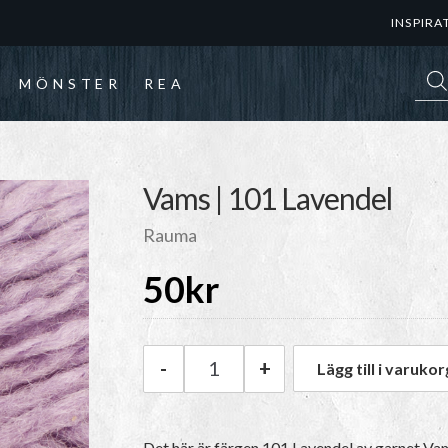
INSPIRA
Prod
MÖNSTER
REA
Vams | 101 Lavendel
Rauma
50
kr
-
+
Lägg till i varukor
Rauma Vams | 101 Lavendel m
Det här är färgen 101 Lavendel av garnet
Va