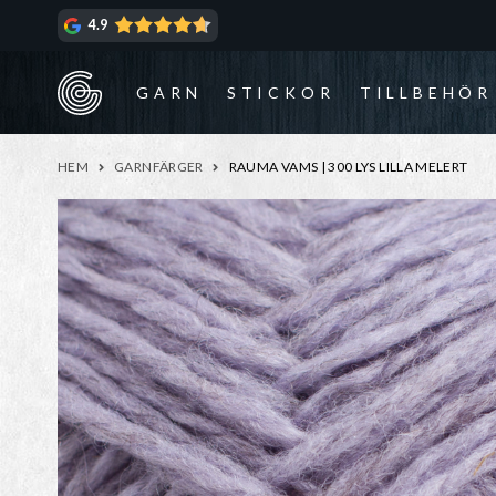
Hoppa
Hoppa
4.9
till
till
navigering
innehåll
GARN
STICKOR
TILLBEHÖR
HEM
GARNFÄRGER
RAUMA VAMS | 300 LYS LILLA MELERT