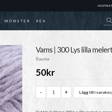
INSPIRA
Prod
MÖNSTER
REA
Vams | 300 Lys lilla meler
Rauma
50
kr
-
+
Lägg till i varukor
Rauma Vams | 300 Lys lilla mel
Det här är färgen 300 Lys lilla melert av garn