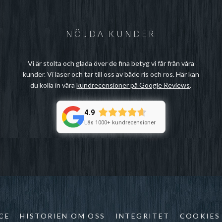
NÖJDA KUNDER
Vi är stolta och glada över de fina betyg vi får från våra
kunder. Vi läser och tar till oss av både ris och ros. Här kan
du kolla in våra
kundrecensioner på Google Reviews
.
4.9
Läs 1000+ kundrecensioner
CE
HISTORIEN OM OSS
INTEGRITET
COOKIES