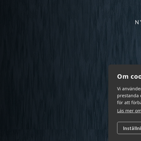
N
Om coo
Vi använde
prestanda o
för att för
Läs mer om
Inställn
Garn