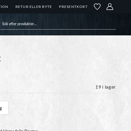
TION
RETUR ELLER BYTE
PRESENTKORT
uktsökning
t
19 i lager
g
ert mängd
et
Vams
från Rauma.