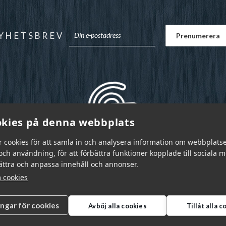
YHETSBREV
kies på denna webbplats
r cookies för att samla in och analysera information om webbplats
ch användning, för att förbättra funktioner kopplade till sociala 
bättra och anpassa innehåll och annonser.
 cookies
ingar för cookies
Avböj alla cookies
Tillåt alla 
r Sverige AB © 2026
|
info@garnr.se
|
031 - 92 