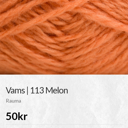
Vams | 113 Melon
Rauma
50
kr