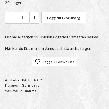
20 i lager
-
+
Lägg till i varukorg
Rauma Vams | 113 Melon mängd
Det här är färgen 113 Melon av garnet
Vams
från Rauma.
Här kan du läsa mer om Vams och hitta andra färger.
Lägg till i önskelista
Artikelnr:
RAU054059
Kategori:
Garnfärger
Varumärke:
Rauma