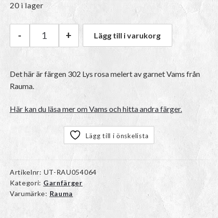
ursprungliga
nuvarande
20 i lager
priset
priset
-
+
Lägg till i varukorg
Rauma Vams | 302 Lys rosa melert mängd
var:
är:
Det här är färgen 302 Lys rosa melert av garnet
Vams
från
Rauma.
50kr.
40kr.
Här kan du läsa mer om Vams och hitta andra färger.
Lägg till i önskelista
Artikelnr:
UT-RAU054064
Kategori:
Garnfärger
Varumärke:
Rauma