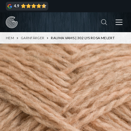
Hoppa
Hoppa
4.9
till
till
navigering
innehåll
ndera
rmeny
ndera
HEM
GARNFÄRGER
RAUMA VAMS | 302 LYS ROSA MELERT
rmeny
ndera
rmeny
ndera
rmeny