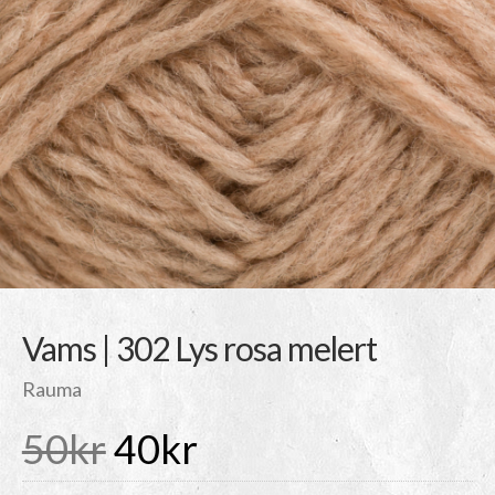
Vams | 302 Lys rosa melert
Rauma
Det
Det
50
kr
40
kr