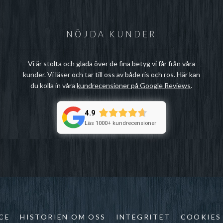
NÖJDA KUNDER
Vi är stolta och glada över de fina betyg vi får från våra
kunder. Vi läser och tar till oss av både ris och ros. Här kan
du kolla in våra
kundrecensioner på Google Reviews
.
4.9
Läs 1000+ kundrecensioner
CE
HISTORIEN OM OSS
INTEGRITET
COOKIES