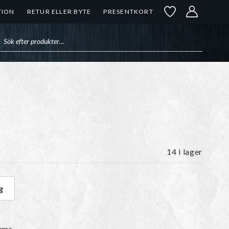
TION
RETUR ELLER BYTE
PRESENTKORT
uktsökning
14 i lager
g
ngd
uma.