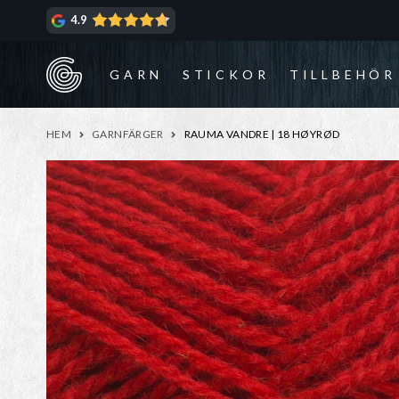
Hoppa
Hoppa
4.9
till
till
navigering
innehåll
GARN
STICKOR
TILLBEHÖR
HEM
GARNFÄRGER
RAUMA VANDRE | 18 HØYRØD