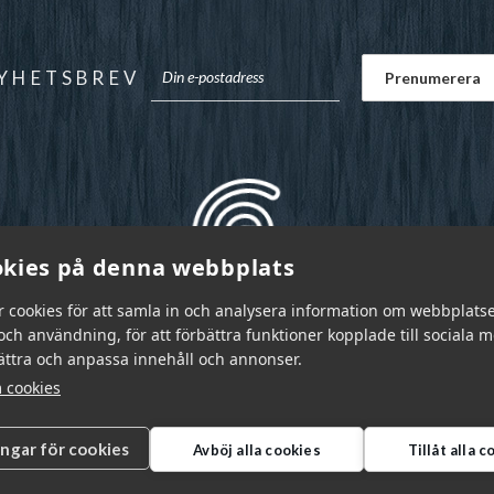
YHETSBREV
kies på denna webbplats
r cookies för att samla in och analysera information om webbplats
ch användning, för att förbättra funktioner kopplade till sociala 
bättra och anpassa innehåll och annonser.
 cookies
ingar för cookies
Avböj alla cookies
Tillåt alla 
r Sverige AB © 2026
|
info@garnr.se
|
031 - 92 