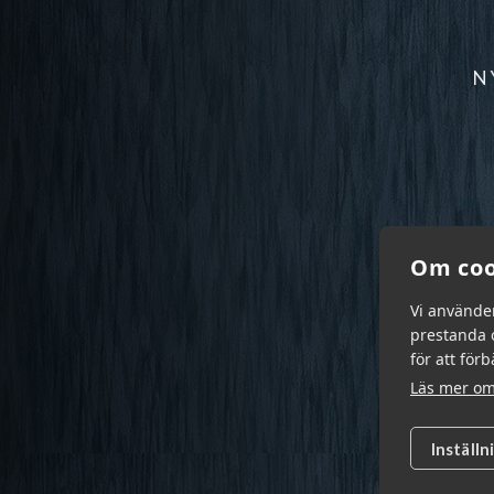
N
Om coo
Vi använde
prestanda o
för att för
Läs mer om
Inställn
Garn