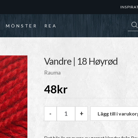
INSPIRA
Prod
MÖNSTER
REA
Vandre | 18 Høyrød
Rauma
48
kr
-
+
Lägg till i varukor
Rauma Vandre | 18 Høyrød mä
Det här är en nyans av garnet
Vandre
från Ra