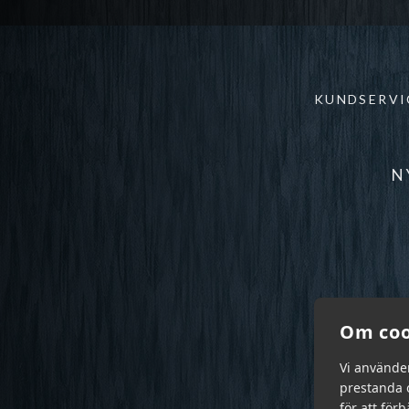
KUNDSERVI
N
Om coo
Vi använde
prestanda o
för att för