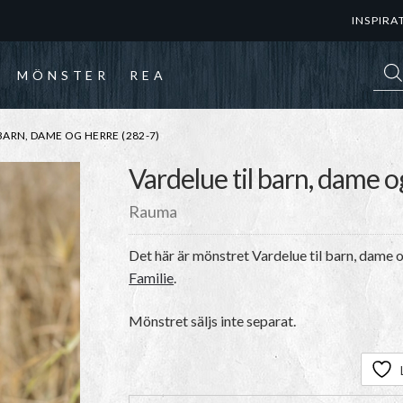
INSPIRA
Prod
MÖNSTER
REA
BARN, DAME OG HERRE (282-7)
Vardelue til barn, dame o
Rauma
Det här är mönstret
Vardelue til barn, dame 
Familie
.
Mönstret säljs inte separat.