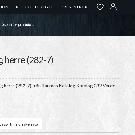
TION
RETUR ELLER BYTE
PRESENTKORT
uktsökning
g herre (282-7)
og herre (282-7)
från
Raumas Katalog Katalog 282 Varde
Lägg till i önskelista