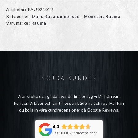
Artikelnr:
RAU024012
Kategorier:
Dam
,
Katalogmönster
,
Mönster
,
Rauma
Varumärke:
Rauma
NÖJDA KUNDER
Vi är stolta och glada över de fina betyg vi får från våra
kunder. Vi läser och tar till oss av både ris och ros. Här kan
du kolla in våra
kundrecensioner på Google Reviews
.
4.9
Läs 1000+ kundrecensioner