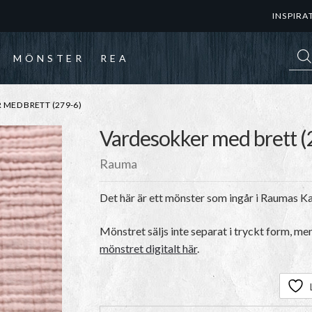
INSPIRA
Prod
MÖNSTER
REA
MED BRETT (279-6)
Vardesokker med brett (
Rauma
Det här är ett mönster som ingår i Raumas 
Mönstret säljs inte separat i tryckt form, me
mönstret digitalt här
.