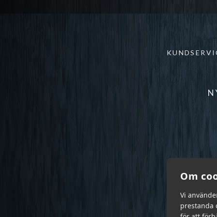
KUNDSERVI
N
Om coo
Vi använde
prestanda o
för att för