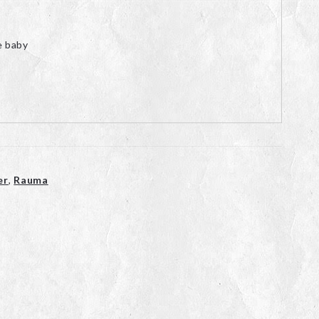
e baby
er
,
Rauma