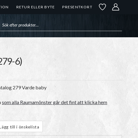
TION
RETUR ELLER BYTE
PRESENTKORT
uktsökning
279-6)
Katalog 279 Varde baby
n
som alla Raumamönster går det fint att klicka hem
Lägg till i önskelista