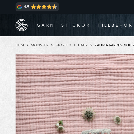
Hoppa
Hoppa
4.9
till
till
navigering
innehåll
GARN
STICKOR
TILLBEHÖR
HEM
MÖNSTER
STORLEK
BABY
RAUMA VARDESOKKER 