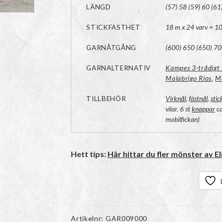
LÄNGD
(57) 58 (59) 60 (61
STICKFASTHET
18 m x 24 varv = 10×1
GARNÅTGÅNG
(600) 650 (650) 70
GARNALTERNATIV
Kampes 3-trådigt 
Malabrigo Rios
,
M
TILLBEHÖR
Virknål
,
fästnål
,
stic
vilar. 6 st
knappar
ca
mobilfickan)
Hett tips:
Här hittar du fler mönster av E
Artikelnr:
GAR009000