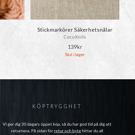
Stickmarkörer Säkerhetsnålar
CocoKnits
139
kr
Slut i lager
KÖPTRYGGHET
Vi ger dig 30 dagars öppet köp, så du har god tid på dig att
returnera. På sidan för
retur och byte
hittar du all