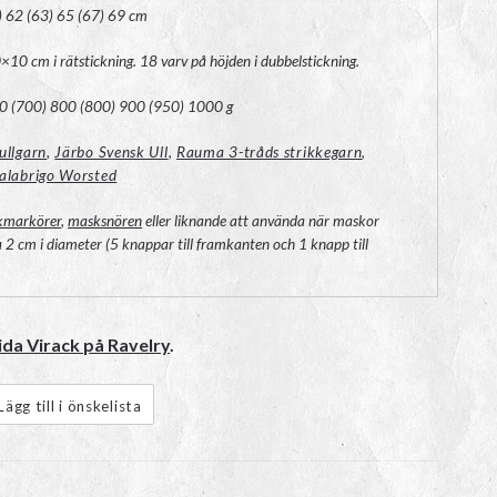
) 62 (63) 65 (67) 69 cm
0 cm i rätstickning. 18 varv på höjden i dubbelstickning.
0 (700) 800 (800) 900 (950) 1000 g
ullgarn
,
Järbo Svensk Ull
,
Rauma 3-tråds strikkegarn
,
alabrigo Worsted
kmarkörer
,
masksnören
eller liknande att använda när maskor
 2 cm i diameter (5 knappar till framkanten och 1 knapp till
lida Virack på Ravelry
.
Lägg till i önskelista