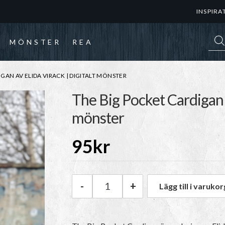
INSPIRA
Prod
MÖNSTER
REA
GAN AV ELIDA VIRACK | DIGITALT MÖNSTER
The Big Pocket Cardigan a
mönster
95
kr
-
+
Lägg till i varukor
The Big Pocket Cardigan av Eli