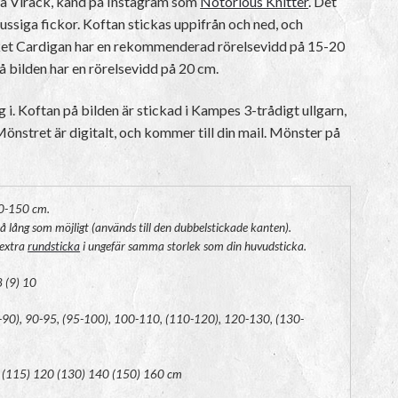
da Virack, känd på Instagram som
Notorious Knitter
. Det
jussiga fickor. Koftan stickas uppifrån och ned, och
et Cardigan har en rekommenderad rörelsevidd på 15-20
̊ bilden har en rörelsevidd på 20 cm.
i. Koftan på bilden är stickad i Kampes 3-trådigt ullgarn,
. Mönstret är digitalt, och kommer till din mail. Mönster på
0-150 cm.
å lång som möjligt (används till den dubbelstickade kanten).
 extra
rundsticka
i ungefär samma storlek som din huvudsticka.
8 (9) 10
5-90), 90-95, (95-100), 100-110, (110-120), 120-130, (130-
 (115) 120 (130) 140 (150) 160 cm