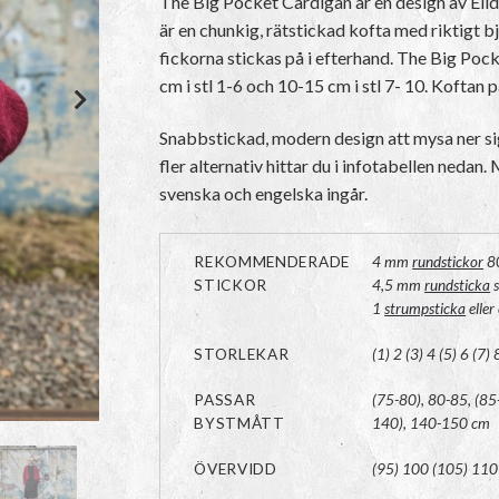
The Big Pocket Cardigan är en design av Eli
är en chunkig, rätstickad kofta med riktigt b
fickorna stickas på i efterhand.
The Big Pock
cm i stl 1-6 och 10-15 cm i stl 7- 10. Koftan pa
Snabbstickad, modern design att mysa ner sig 
fler alternativ hittar du i infotabellen nedan
svenska och engelska ingår.
REKOMMENDERADE
4 mm
rundstickor
8
STICKOR
4,5 mm
rundsticka
s
1
strumpsticka
eller
STORLEKAR
(1) 2 (3) 4 (5) 6 (7) 
PASSAR
(75-80), 80-85, (8
BYSTMÅTT
140), 140-150 cm
ÖVERVIDD
(95) 100 (105) 110