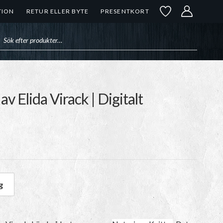
TION
RETUR ELLER BYTE
PRESENTKORT
uktsökning
v Elida Virack | Digitalt
g
da Virack | Digitalt mönster mängd