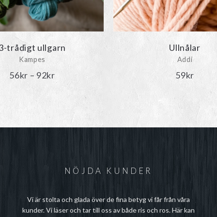
3-trådigt ullgarn
Ullnålar
Kampes
Addi
Prisintervall:
56
kr
–
92
kr
59
kr
56kr
till
92kr
NÖJDA KUNDER
Vi är stolta och glada över de fina betyg vi får från våra
kunder. Vi läser och tar till oss av både ris och ros. Här kan