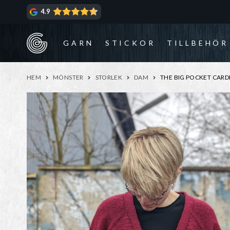
Hoppa
Hoppa
4.9
till
till
navigering
innehåll
GARN
STICKOR
TILLBEHÖR
HEM
MÖNSTER
STORLEK
DAM
THE BIG POCKET CARDI