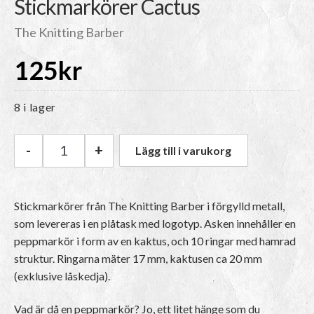
Stickmarkörer Cactus
The Knitting Barber
125
kr
8 i lager
-
+
Lägg till i varukorg
The Knitting Barber Stickmarkörer Cactus män
Stickmarkörer från The Knitting Barber i förgylld metall,
som levereras i en plåtask med logotyp. Asken innehåller en
peppmarkör i form av en kaktus, och 10 ringar med hamrad
struktur. Ringarna mäter 17 mm, kaktusen ca 20 mm
(exklusive låskedja).
Vad är då en peppmarkör? Jo, ett litet hänge som du