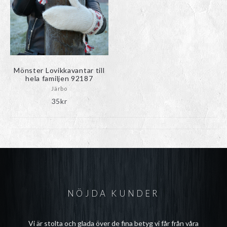
Mönster Lovikkavantar till
hela familjen 92187
Järbo
35
kr
NÖJDA KUNDER
Vi är stolta och glada över de fina betyg vi får från våra