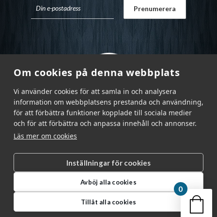
Om cookies på denna webbplats
Vi använder cookies för att samla in och analysera
information om webbplatsens prestanda och användning,
för att förbättra funktioner kopplade till sociala medier
och för att förbättra och anpassa innehåll och annonser.
Läs mer om cookies
Inställningar för cookies
Garnr Sverige AB © 2026
|
Avböj alla cookies
info@garnr.se
|
031 - 92 94 92
0
Din v
Tillåt alla cookies