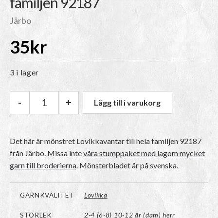
familjen 92187
Järbo
35
kr
3 i lager
-
+
Lägg till i varukorg
Järbo Mönster Lovikkavantar till hela familje
Det här är mönstret Lovikkavantar till hela familjen 92187
från Järbo. Missa inte
våra stumppaket med lagom mycket
garn till broderierna
. Mönsterbladet är på svenska.
GARNKVALITET
Lovikka
STORLEK
2-4 (6-8) 10-12 år (dam) herr