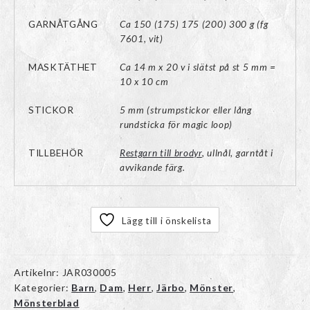
GARNÅTGÅNG
Ca 150 (175) 175 (200) 300 g (fg
7601, vit)
MASKTÄTHET
Ca 14 m x 20 v i slätst på st 5 mm =
10 x 10 cm
STICKOR
5 mm (strumpstickor eller lång
rundsticka för magic loop)
TILLBEHÖR
Restgarn till brodyr
, ullnål, garntåt i
avvikande färg.
Lägg till i önskelista
Artikelnr:
JAR030005
Kategorier:
Barn
,
Dam
,
Herr
,
Järbo
,
Mönster
,
Mönsterblad