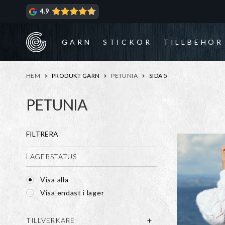
Hoppa
Hoppa
4.9
till
till
navigering
innehåll
GARN
STICKOR
TILLBEHÖR
HEM
PRODUKT GARN
PETUNIA
SIDA 5
PETUNIA
FILTRERA
LAGERSTATUS
Visa alla
Visa endast i lager
TILLVERKARE