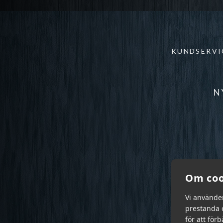
KUNDSERVI
N
Om coo
Vi använde
prestanda o
för att för