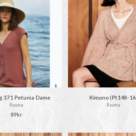
g 371 Petunia Dame
Kimono (Pt148-16
Rauma
Rauma
89
kr