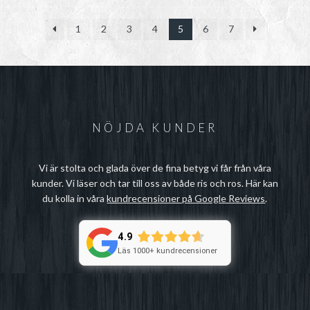
1
2
3
4
5
6
7
NÖJDA KUNDER
Vi är stolta och glada över de fina betyg vi får från våra
kunder. Vi läser och tar till oss av både ris och ros. Här kan
du kolla in våra
kundrecensioner på Google Reviews
.
4.9
Läs 1000+ kundrecensioner