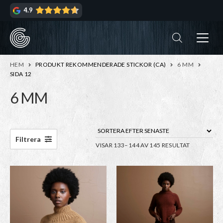
Hoppa
Hoppa
4.9
till
till
navigering
innehåll
ndera
rmeny
ndera
HEM
PRODUKT REKOMMENDERADE STICKOR (CA)
6 MM
rmeny
SIDA 12
6 MM
ndera
rmeny
ndera
rmeny
Filtrera
SORTERA
VISAR 133–144 AV 145 RESULTAT
EFTER
SENASTE