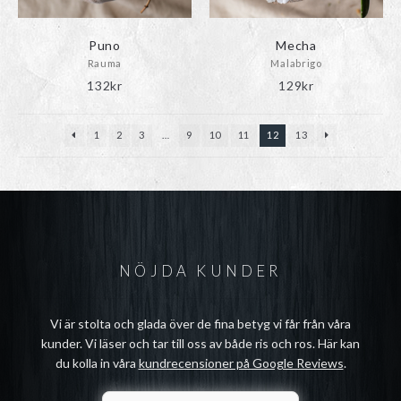
Puno
Mecha
Rauma
Malabrigo
132
kr
129
kr
1
2
3
…
9
10
11
12
13
NÖJDA KUNDER
Vi är stolta och glada över de fina betyg vi får från våra
kunder. Vi läser och tar till oss av både ris och ros. Här kan
du kolla in våra
kundrecensioner på Google Reviews
.