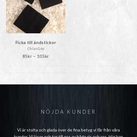
olika
alternativen
kan
väljas
på
produktsidan
Ficka till ändstickor
ChiaoGoo
Prisintervall:
85
kr
–
105
kr
85kr
till
105kr
NÖJDA KUNDER
Vi är stolta och glada över de fina betyg vi får från våra
kunder. Vi läser och tar till oss av både ris och ros. Här kan