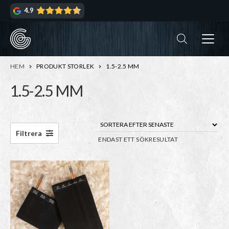
Hoppa
Hoppa
4.9
till
till
navigering
innehåll
ndera
rmeny
ndera
HEM
PRODUKT STORLEK
1.5-2.5 MM
rmeny
1.5-2.5 MM
ndera
rmeny
ndera
Filtrera
ENDAST ETT SÖKRESULTAT
rmeny
Den
här
produkten
har
flera
varianter.
De