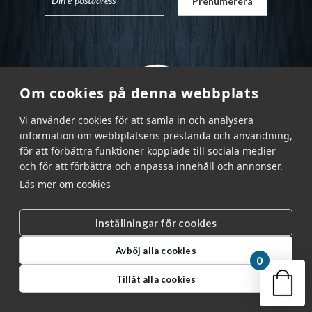
Om cookies på denna webbplats
Vi använder cookies för att samla in och analysera
information om webbplatsens prestanda och användning,
för att förbättra funktioner kopplade till sociala medier
och för att förbättra och anpassa innehåll och annonser.
Läs mer om cookies
Inställningar för cookies
Garnr Sverige AB © 2026
|
Avböj alla cookies
info@garnr.se
|
031 - 92 94 92
0
Din v
Tillåt alla cookies