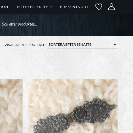
TION
RETUR ELLER BYTE
PRESENTKORT
uktsökning
SORTERA
VISAR ALLA 3 RESULTAT
EFTER
SENASTE
Den
här
produkten
har
flera
varianter.
De
olika
en
alternativen