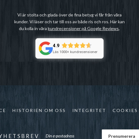
Vi är stolta och glada över de fina betyg vi får från våra
kunder. Vi läser och tar till oss av både ris och ros. Här kan
du kolla in våra
kundrecensioner på Google Reviews
.
4.9
Läs 1000+ kundrecensioner
CE
HISTORIEN OM OSS
INTEGRITET
COOKIES
YHETSBREV