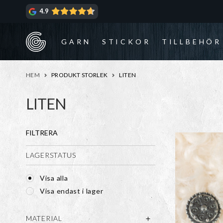
Hoppa
Hoppa
4.9
till
till
navigering
innehåll
GARN
STICKOR
TILLBEHÖR
HEM
PRODUKT STORLEK
LITEN
LITEN
FILTRERA
LAGERSTATUS
Visa alla
Visa endast i lager
MATERIAL