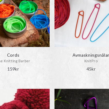
kan
väljas
på
produktsidan
Cords
Avmaskningsnåla
e Knitting Barber
KnitPro
159
kr
45
kr