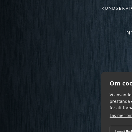
KUNDSERVI
N
Om coo
Vi använde
prestanda o
för att för
Läs mer om
Inställn