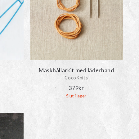
r
Maskhållarkit med läderband
CocoKnits
379
kr
Slut i lager