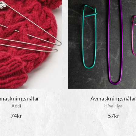
maskningsnålar
Avmaskningsnåla
Addi
HiyaHiya
74
kr
57
kr