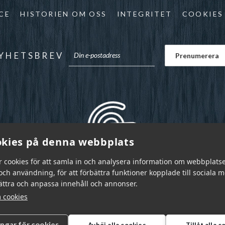
CE
HISTORIEN OM OSS
INTEGRITET
COOKIES
YHETSBREV
kies på denna webbplats
r cookies för att samla in och analysera information om webbplats
ch användning, för att förbättra funktioner kopplade till sociala 
bättra och anpassa innehåll och annonser.
 cookies
ingar för cookies
Avböj alla cookies
Tillåt alla 