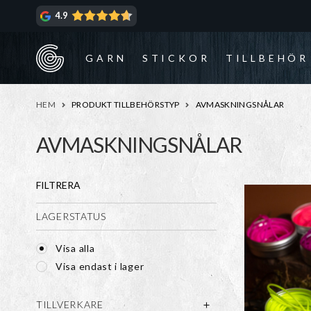
Hoppa
Hoppa
4.9
till
till
navigering
innehåll
GARN
STICKOR
TILLBEHÖR
HEM
PRODUKT TILLBEHÖRSTYP
AVMASKNINGSNÅLAR
AVMASKNINGSNÅLAR
FILTRERA
LAGERSTATUS
Visa alla
Visa endast i lager
TILLVERKARE