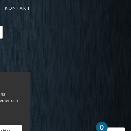
KONTAKT
ens
medier och
0
cookies