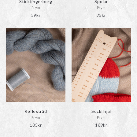
Stickfingerborg
Spolar
Prym
Prym
59
kr
75
kr
Reflextråd
Socklinjal
Prym
Prym
105
kr
169
kr