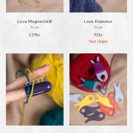
Love Magnetskål
Love Klämmor
Prym
Prym
129
kr
92
kr
Slut i lager