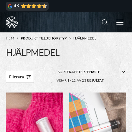
Hoppa
Hoppa
4.9
till
till
navigering
innehåll
ndera
rmeny
ndera
HEM
PRODUKT TILLBEHÖRSTYP
HJÄLPMEDEL
rmeny
HJÄLPMEDEL
ndera
rmeny
ndera
Filtrera
SORTERA
VISAR 1–12 AV 23 RESULTAT
rmeny
EFTER
SENASTE