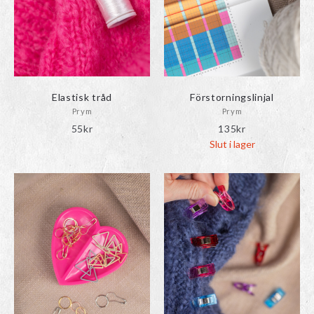
Elastisk tråd
Förstorningslinjal
Prym
Prym
55
kr
135
kr
Slut i lager