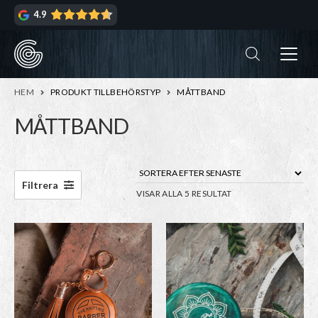
Hoppa
Hoppa
4.9
till
till
navigering
innehåll
ndera
rmeny
ndera
HEM
PRODUKT TILLBEHÖRSTYP
MÅTTBAND
rmeny
MÅTTBAND
ndera
rmeny
ndera
Filtrera
SORTERA
VISAR ALLA 5 RESULTAT
rmeny
EFTER
SENASTE