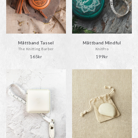
Måttband Tassel
Måttband Mindful
The Knitting Barber
KnitPro
165
kr
199
kr
Den
här
produkten
har
flera
varianter.
De
olika
alternativen
kan
väljas