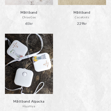
på
produktsidan
Måttband
Måttband
ChiaoGoo
CocoKnits
65
kr
229
kr
Måttband Alpacka
HiyaHiya