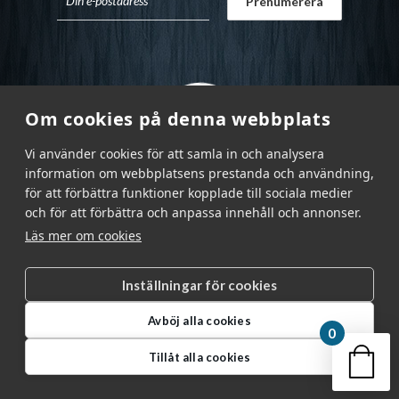
Om cookies på denna webbplats
Vi använder cookies för att samla in och analysera
information om webbplatsens prestanda och användning,
för att förbättra funktioner kopplade till sociala medier
och för att förbättra och anpassa innehåll och annonser.
Läs mer om cookies
Inställningar för cookies
Garnr Sverige AB © 2026
|
Avböj alla cookies
info@garnr.se
|
031 - 92 94 92
0
Din v
Tillåt alla cookies