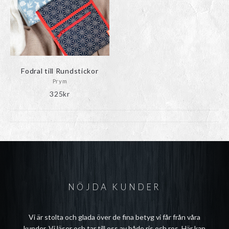
olika
alternativen
kan
väljas
på
produktsidan
Fodral till Rundstickor
Prym
325
kr
NÖJDA KUNDER
Vi är stolta och glada över de fina betyg vi får från våra
kunder. Vi läser och tar till oss av både ris och ros. Här kan