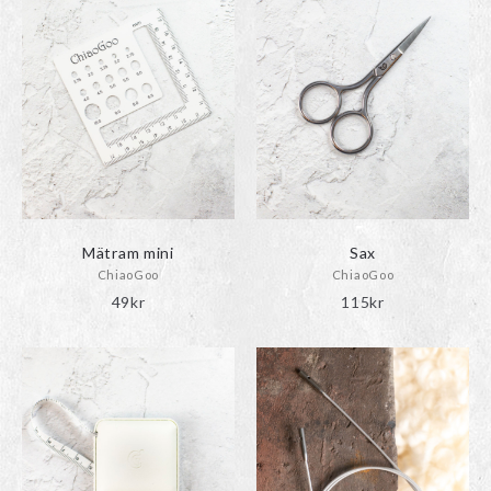
Mätram mini
Sax
ChiaoGoo
ChiaoGoo
49
kr
115
kr
Den
här
produkten
har
flera
varianter.