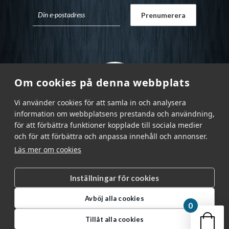
Om cookies på denna webbplats
Vi använder cookies för att samla in och analysera
information om webbplatsens prestanda och användning,
för att förbättra funktioner kopplade till sociala medier
och för att förbättra och anpassa innehåll och annonser.
Läs mer om cookies
Inställningar för cookies
Garnr Sverige AB © 2026
|
Avböj alla cookies
info@garnr.se
|
031 - 92 94 92
0
Din v
Tillåt alla cookies