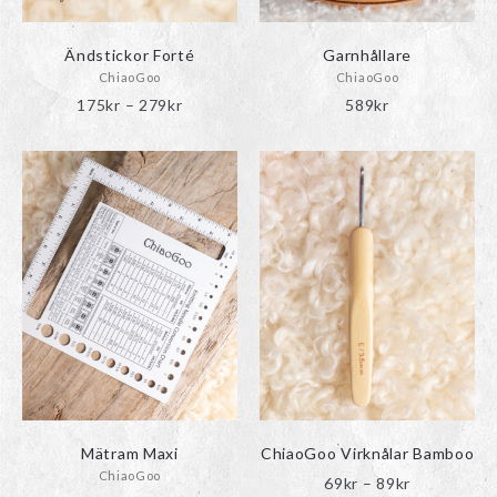
på
produktsidan
Ändstickor Forté
Garnhållare
ChiaoGoo
ChiaoGoo
Prisintervall:
175
kr
–
279
kr
589
kr
175kr
Den
till
här
279kr
produkten
har
flera
varianter.
De
olika
alternativen
kan
väljas
på
produktsidan
Mätram Maxi
ChiaoGoo Virknålar Bamboo
ChiaoGoo
Prisinterval
69
kr
–
89
kr