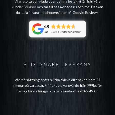
Vi är stolta och glada över de fina betyg vi får från våra
kunder. Vi läser och tar till oss av både ris och ros. Här kan
du kolla in våra
kundrecensioner på Google Reviews
.
4.9
Läs 1000+ kundrecensioner
BLIXTSNABB LEVERANS
Vår målsättning är att skicka skicka ditt paket inom 24
timmar på vardagar. Fri frakt vid varuvärde från 799kr, för
övriga beställningar kostar standardfrakt 45-49 kr.