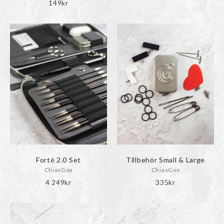
149
kr
69kr
till
89kr
Forté 2.0 Set
Tillbehör Small & Large
ChiaoGoo
ChiaoGoo
4 249
kr
335
kr