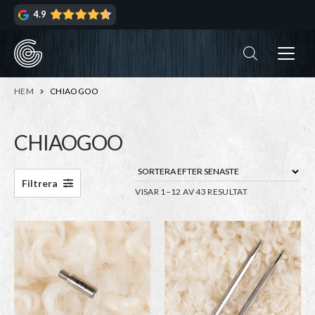
Hoppa
Hoppa
4.9
till
till
navigering
innehåll
ndera
rmeny
ndera
HEM
CHIAOGOO
rmeny
CHIAOGOO
ndera
rmeny
ndera
Filtrera
SORTERA
VISAR 1–12 AV 43 RESULTAT
rmeny
EFTER
SENASTE
Den
Den
här
här
produkten
produkten
har
har
flera
flera
varianter.
varianter.
De
De