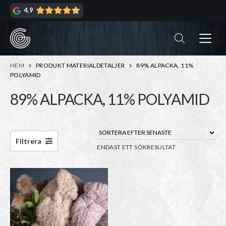
Hoppa
Hoppa
4.9
till
till
navigering
innehåll
ndera
rmeny
ndera
HEM
PRODUKT MATERIALDETALJER
89% ALPACKA, 11%
rmeny
POLYAMID
89% ALPACKA, 11% POLYAMID
ndera
rmeny
ndera
rmeny
Filtrera
ENDAST ETT SÖKRESULTAT