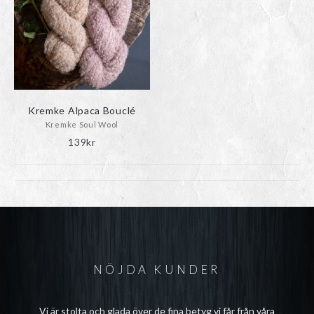
Kremke Alpaca Bouclé
Kremke Soul Wool
139
kr
NÖJDA KUNDER
Vi är stolta och glada över de fina betyg vi får från våra