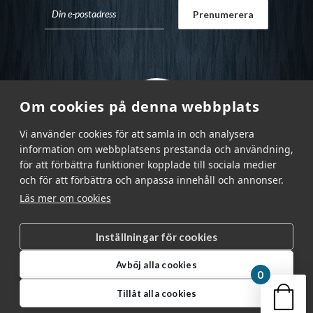
Om cookies på denna webbplats
Vi använder cookies för att samla in och analysera
information om webbplatsens prestanda och användning,
för att förbättra funktioner kopplade till sociala medier
och för att förbättra och anpassa innehåll och annonser.
Läs mer om cookies
Inställningar för cookies
Garnr Sverige AB © 2026
|
Avböj alla cookies
info@garnr.se
|
031 - 92 94 92
0
Din v
Tillåt alla cookies