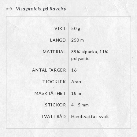
Visa projekt på Ravelry
VIKT
50 g
LÄNGD
250 m
MATERIAL
89% alpacka, 11%
polyamid
ANTAL FÄRGER
16
TJOCKLEK
Aran
MASKTÄTHET
18 m
STICKOR
4 - 5 mm
TVÄTTRÅD
Handtvättas svalt