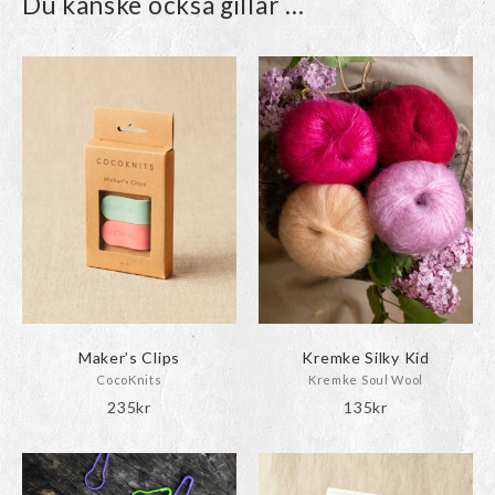
Du kanske också gillar …
Den
här
produkten
har
flera
varianter.
De
olika
alternativen
kan
väljas
på
produktsidan
Maker’s Clips
Kremke Silky Kid
CocoKnits
Kremke Soul Wool
235
kr
135
kr
Den
Den
här
här