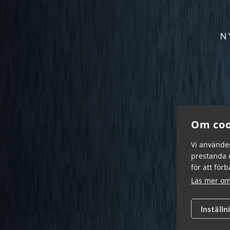
N
Om coo
Vi använde
prestanda o
för att för
Läs mer om
Inställn
Garn