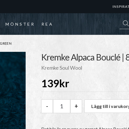
INSPIRA
Prod
MÖNSTER
REA
 GREEN
Kremke Alpaca Bouclé | 
Kremke Soul Wool
139
kr
-
+
Lägg till i varukor
Kremke Alpaca Bouclé | 8316 
Det här är en nyans av garnet Alpaca Bouclé