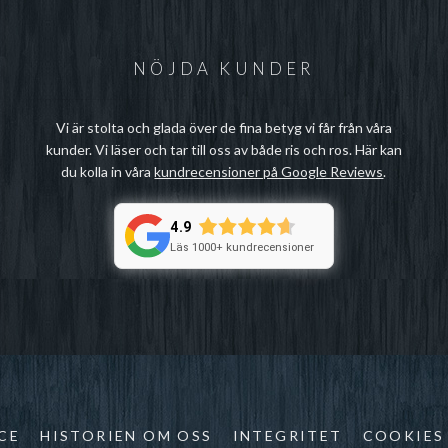
NÖJDA KUNDER
Vi är stolta och glada över de fina betyg vi får från våra
kunder. Vi läser och tar till oss av både ris och ros. Här kan
du kolla in våra
kundrecensioner på Google Reviews
.
4.9
Läs 1000+ kundrecensioner
CE
HISTORIEN OM OSS
INTEGRITET
COOKIES