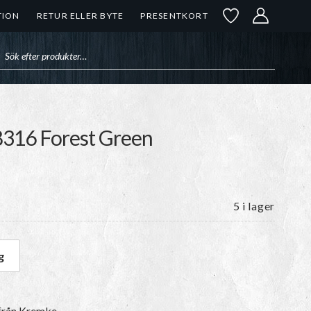
TION
RETUR ELLER BYTE
PRESENTKORT
uktsökning
8316 Forest Green
5 i lager
g
Forest Green mängd
 från Kremke.