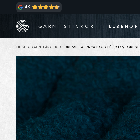
Hoppa
Hoppa
4.9
till
till
navigering
innehåll
GARN
STICKOR
TILLBEHÖR
HEM
GARNFÄRGER
KREMKE ALPACA BOUCLÉ | 8316 FOREST