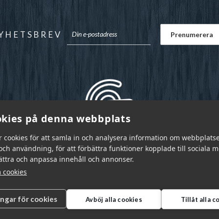
YHETSBREV
kies på denna webbplats
r cookies för att samla in och analysera information om webbplats
ch användning, för att förbättra funktioner kopplade till sociala 
bättra och anpassa innehåll och annonser.
 cookies
ingar för cookies
Avböj alla cookies
Tillåt alla 
r Sverige AB © 2026
|
info@garnr.se
|
031 - 92 