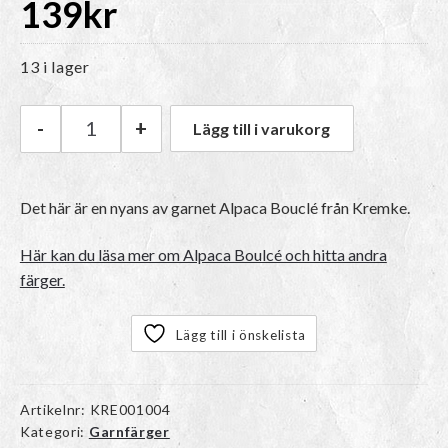
139
kr
13 i lager
-
+
Lägg till i varukorg
Kremke Alpaca Bouclé | 28 Light Camel mängd
Det här är en nyans av garnet Alpaca Bouclé från Kremke.
Här kan du läsa mer om Alpaca Boulcé och hitta andra
färger.
Lägg till i önskelista
Artikelnr:
KRE001004
Kategori:
Garnfärger