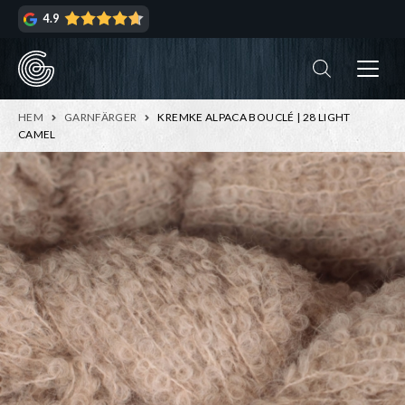
Hoppa
Hoppa
4.9
till
till
navigering
innehåll
ndera
rmeny
ndera
HEM
GARNFÄRGER
KREMKE ALPACA BOUCLÉ | 28 LIGHT
rmeny
CAMEL
ndera
rmeny
ndera
rmeny