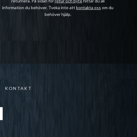
returnera. På sidan för
retur och byte
hittar du all
information du behöver. Tveka inte att
kontakta oss
om du
behöver hjälp.
KONTAKT