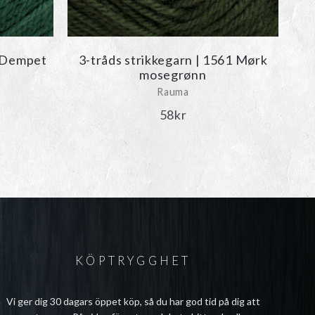
2 Dempet
3-tråds strikkegarn | 1561 Mørk
mosegrønn
Rauma
58
kr
KÖPTRYGGHET
Vi ger dig 30 dagars öppet köp, så du har god tid på dig att