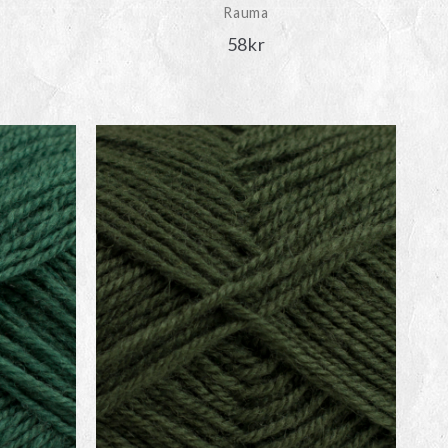
Rauma
58
kr