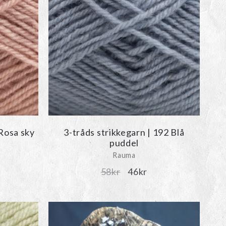
 Rosa sky
3-tråds strikkegarn | 192 Blå
puddel
Rauma
Det
Det
58
kr
46
kr
ursprungliga
nuvarande
priset
priset
var:
är: