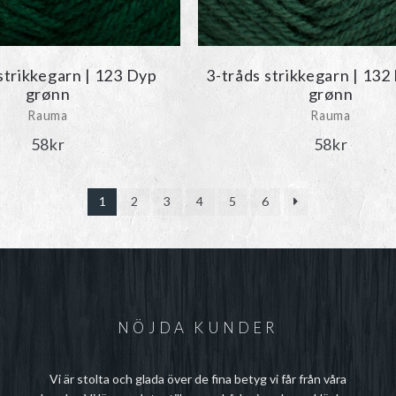
strikkegarn | 123 Dyp
3-tråds strikkegarn | 13
grønn
grønn
Rauma
Rauma
58
kr
58
kr
1
2
3
4
5
6
NÖJDA KUNDER
Vi är stolta och glada över de fina betyg vi får från våra