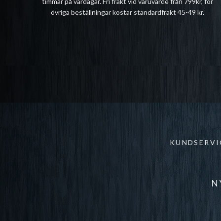
timmar på vardagar. Fri frakt vid varuvärde från 799kr, för
övriga beställningar kostar standardfrakt 45-49 kr.
KUNDSERVI
N