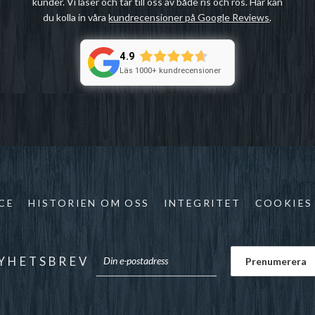
kunder. Vi läser och tar till oss av både ris och ros. Här kan
du kolla in våra
kundrecensioner på Google Reviews
.
4.9
Läs 1000+ kundrecensioner
CE
HISTORIEN OM OSS
INTEGRITET
COOKIES
YHETSBREV