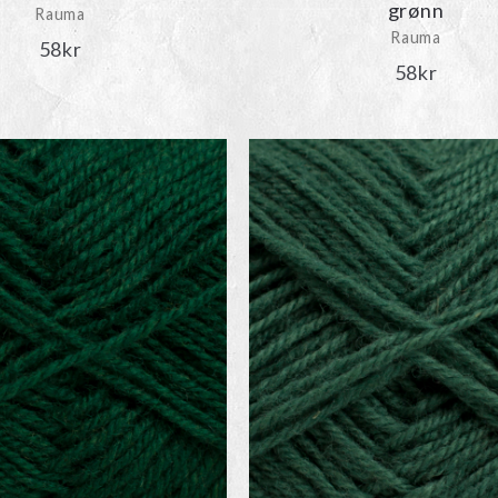
grønn
Rauma
Rauma
58
kr
58
kr