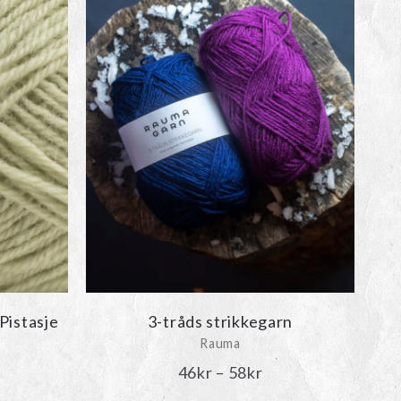
58kr.
46kr.
Pistasje
3-tråds strikkegarn
Rauma
t
Prisintervall:
46
kr
–
58
kr
liga
varande
46kr