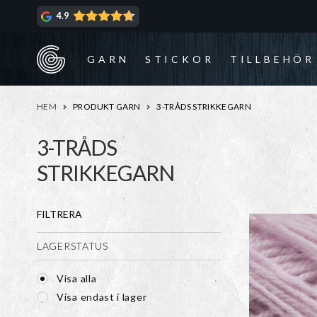
Hoppa
Hoppa
4.9
till
till
navigering
innehåll
GARN
STICKOR
TILLBEHÖR
HEM
PRODUKT GARN
3-TRÅDS STRIKKEGARN
3-TRÅDS
STRIKKEGARN
FILTRERA
LAGERSTATUS
Visa alla
Visa endast i lager