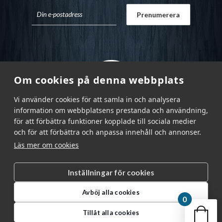
Om cookies på denna webbplats
Vi använder cookies för att samla in och analysera
information om webbplatsens prestanda och användning,
för att förbättra funktioner kopplade till sociala medier
och för att förbättra och anpassa innehåll och annonser.
Läs mer om cookies
Inställningar för cookies
Garnr Sverige AB © 2026
|
Avböj alla cookies
info@garnr.se
|
031 - 92 94 92
0
Din v
Tillåt alla cookies