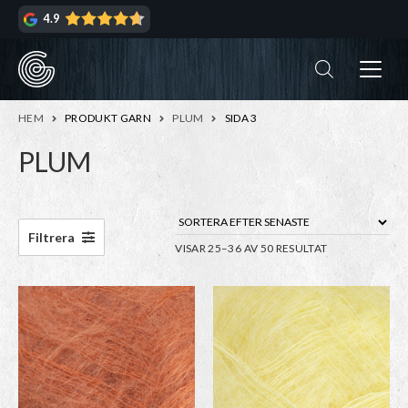
Hoppa
Hoppa
4.9
till
till
navigering
innehåll
ndera
rmeny
ndera
HEM
PRODUKT GARN
PLUM
SIDA 3
rmeny
PLUM
ndera
rmeny
ndera
Filtrera
SORTERA
VISAR 25–36 AV 50 RESULTAT
rmeny
EFTER
SENASTE