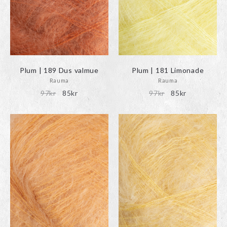
Plum | 189 Dus valmue
Plum | 181 Limonade
Rauma
Rauma
Det
Det
Det
Det
97
kr
85
kr
97
kr
85
kr
ursprungliga
nuvarande
ursprungliga
nuvarande
priset
priset
priset
priset
var:
är:
var:
är:
97kr.
85kr.
97kr.
85kr.