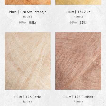
Plum | 178 Sval oransje
Plum | 177 Aks
Rauma
Rauma
Det
Det
Det
Det
97
kr
85
kr
97
kr
85
kr
ursprungliga
nuvarande
ursprungliga
nuvarande
priset
priset
priset
priset
var:
är:
var:
är:
97kr.
85kr.
97kr.
85kr.
Plum | 176 Perle
Plum | 175 Pudder
Rauma
Rauma