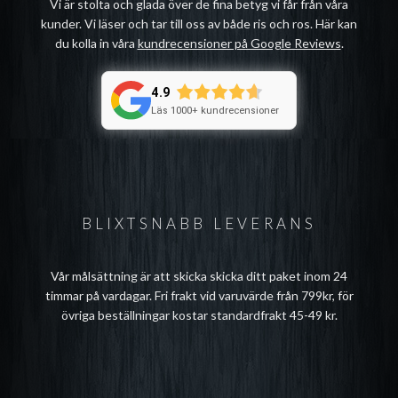
Vi är stolta och glada över de fina betyg vi får från våra
kunder. Vi läser och tar till oss av både ris och ros. Här kan
du kolla in våra
kundrecensioner på Google Reviews
.
4.9
Läs 1000+ kundrecensioner
BLIXTSNABB LEVERANS
Vår målsättning är att skicka skicka ditt paket inom 24
timmar på vardagar. Fri frakt vid varuvärde från 799kr, för
övriga beställningar kostar standardfrakt 45-49 kr.