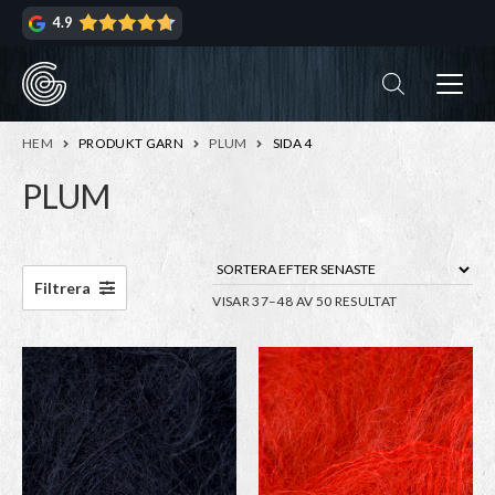
Hoppa
Hoppa
4.9
till
till
navigering
innehåll
ndera
rmeny
ndera
HEM
PRODUKT GARN
PLUM
SIDA 4
rmeny
PLUM
ndera
rmeny
ndera
Filtrera
SORTERA
VISAR 37–48 AV 50 RESULTAT
rmeny
EFTER
SENASTE