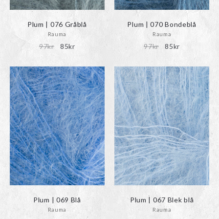
Plum | 076 Gråblå
Plum | 070 Bondeblå
Rauma
Rauma
Det
Det
Det
Det
97
kr
85
kr
97
kr
85
kr
ursprungliga
nuvarande
ursprungliga
nuvarande
priset
priset
priset
priset
var:
är:
var:
är:
97kr.
85kr.
97kr.
85kr.
Plum | 069 Blå
Plum | 067 Blek blå
Rauma
Rauma