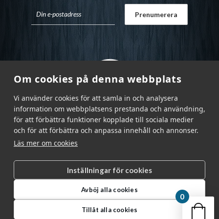
Om cookies på denna webbplats
Vi använder cookies för att samla in och analysera
information om webbplatsens prestanda och användning,
för att förbättra funktioner kopplade till sociala medier
och för att förbättra och anpassa innehåll och annonser.
Läs mer om cookies
Inställningar för cookies
Garnr Sverige AB © 2026
|
Avböj alla cookies
info@garnr.se
|
031 - 92 94 92
0
Din v
Tillåt alla cookies