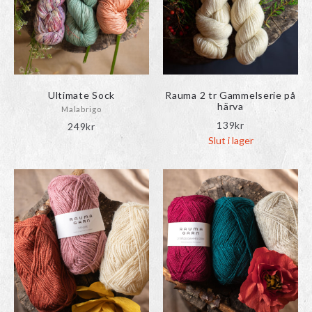
Undvik blekt garn, då blekning gör fibrerna svårtovade.
Använd vårt filter för att hitta den tillverkare, tjocklek eller
masktäthet du vill ha. Du hittar filtret på vänster sida om du
använder en dator, och med knappen till vänster här nedan om
du använder mobil.
Ultimate Sock
Rauma 2 tr Gammelserie på
härva
Malabrigo
139
kr
249
kr
Slut i lager