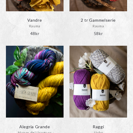
Vandre
2 tr Gammelserie
Rauma
Rauma
48
kr
58
kr
Alegria Grande
Raggi
Manos del Uruguay
Järbo