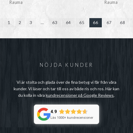
Rauma
Rauma
1
2
3
…
63
64
65
66
67
68
NÖJDA KUNDER
Vi är stolta och glada över de fina betyg vi får från våra
kunder. Vi läser och tar till oss av både ris och ros. Här kan
du kolla in våra
kundrecensioner på Google Reviews
.
4.9
Läs 1000+ kundrecensioner