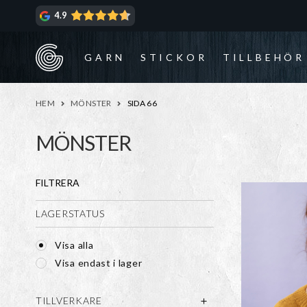
Hoppa
Hoppa
4.9
till
till
navigering
innehåll
GARN
STICKOR
TILLBEHÖR
HEM
MÖNSTER
SIDA 66
MÖNSTER
FILTRERA
LAGERSTATUS
Visa alla
Visa endast i lager
TILLVERKARE