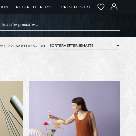
TION
RETUR ELLER BYTE
PRESENTKORT
uktsökning
SORTERA
781–792 AV 811 RESULTAT
EFTER
SENASTE