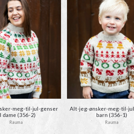
sker-meg-til-jul-genser
Alt-jeg-ønsker-meg-til-ju
il dame (356-2)
barn (356-1)
Rauma
Rauma