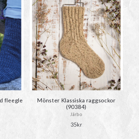
 fleegle
Mönster Klassiska raggsockor
(90384)
Järbo
35
kr