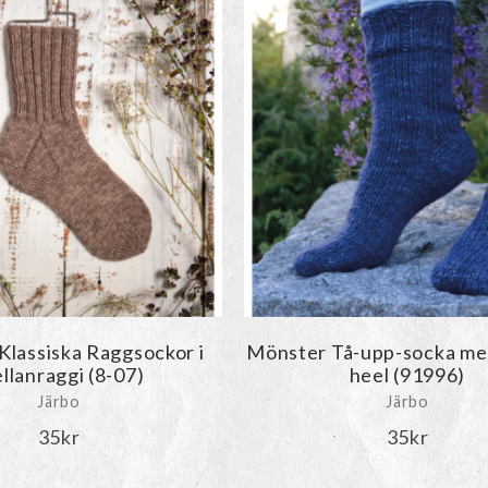
Klassiska Raggsockor i
Mönster Tå-upp-socka med
llanraggi (8-07)
heel (91996)
Järbo
Järbo
35
kr
35
kr