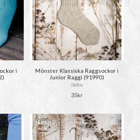
ockor i
Mönster Klassiska Raggsockor i
2)
Junior Raggi (91990)
Järbo
35
kr