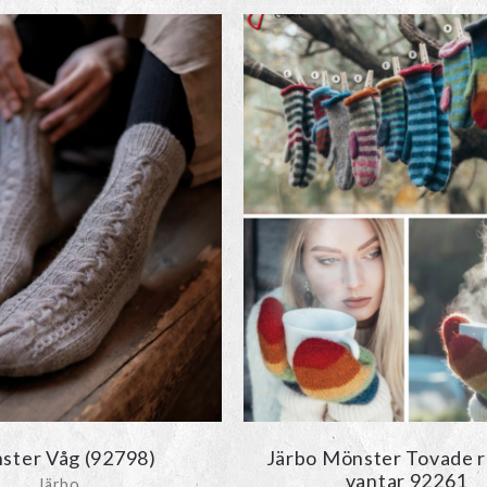
ster Våg (92798)
Järbo Mönster Tovade r
vantar 92261
Järbo