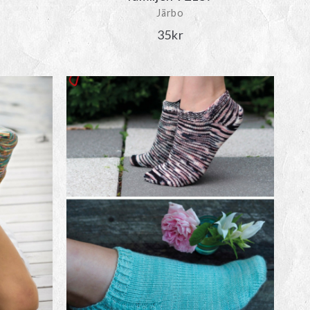
Järbo
35
kr