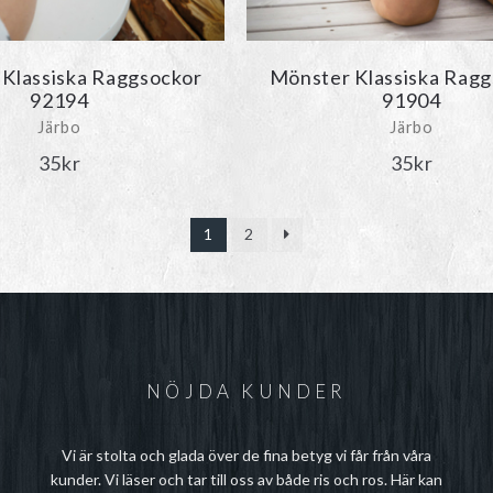
Klassiska Raggsockor
Mönster Klassiska Ragg
92194
91904
Järbo
Järbo
35
kr
35
kr
1
2
NÖJDA KUNDER
Vi är stolta och glada över de fina betyg vi får från våra
kunder. Vi läser och tar till oss av både ris och ros. Här kan