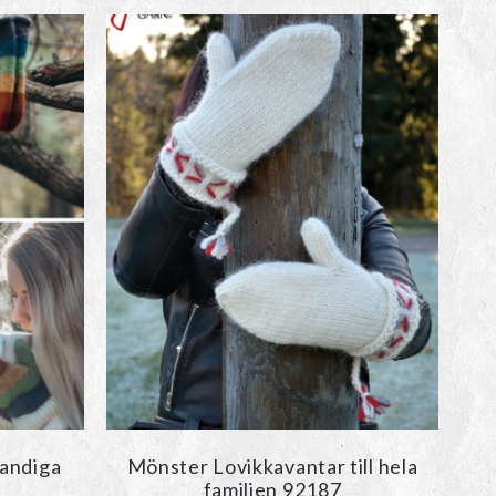
andiga
Mönster Lovikkavantar till hela
familjen 92187