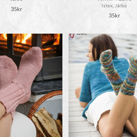
Istex, Järbo
35
kr
35
kr