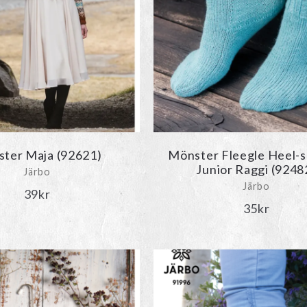
ter Maja (92621)
Mönster Fleegle Heel-s
Junior Raggi (9248
Järbo
Järbo
39
kr
35
kr