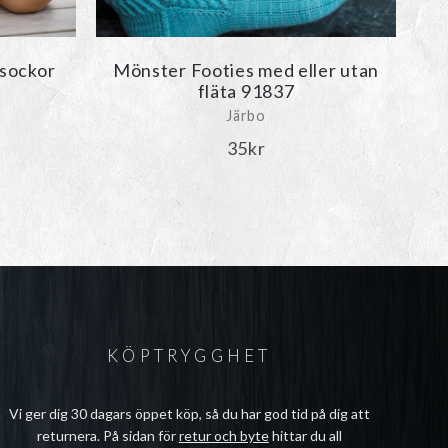
sockor
Mönster Footies med eller utan
fläta 91837
Järbo
35
kr
KÖPTRYGGHET
Vi ger dig 30 dagars öppet köp, så du har god tid på dig att
returnera. På sidan för
retur och byte
hittar du all