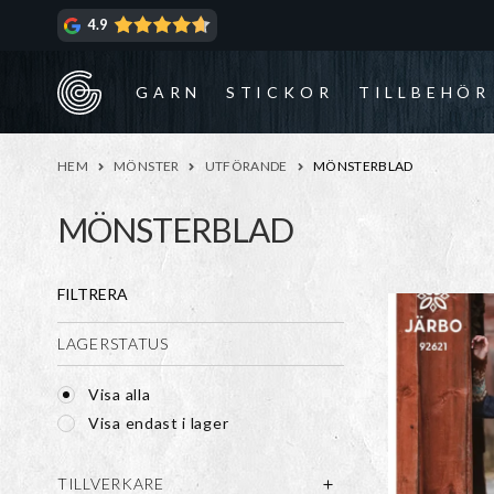
Hoppa
Hoppa
4.9
till
till
navigering
innehåll
GARN
STICKOR
TILLBEHÖR
HEM
MÖNSTER
UTFÖRANDE
MÖNSTERBLAD
MÖNSTERBLAD
FILTRERA
LAGERSTATUS
Visa alla
Visa endast i lager
TILLVERKARE