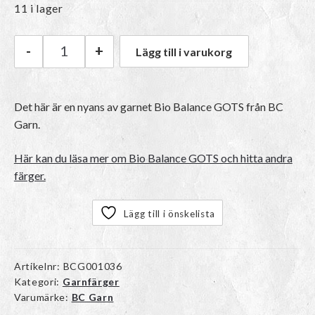
11 i lager
-
+
Lägg till i varukorg
BC Garn Bio Balance GOTS | 36 Brown mängd
Det här är en nyans av garnet Bio Balance GOTS från BC
Garn.
Här kan du läsa mer om Bio Balance GOTS och hitta andra
färger.
Lägg till i önskelista
Artikelnr:
BCG001036
Kategori:
Garnfärger
Varumärke:
BC Garn