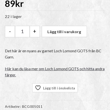
89
kr
22 i lager
-
+
Lägg till i varukorg
BC Garn Loch Lomond GOTS | 16 Night blue m
Det här är en nyans av garnet Loch Lomond GOTS från BC
Garn.
Här kan du läsa mer om Loch Lomond GOTS och hitta andra
färger.
Lägg till i önskelista
Artikelnr:
BCG005011