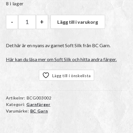
8 i lager
-
+
Lägg till i varukorg
BC Garn Soft Silk | 005 Olive Green mängd
Det här är en nyans av garnet Soft Silk från BC Garn.
Här kan du läsa mer om Soft Silk och hitta andra färger.
Lägg till i önskelista
Artikelnr:
BCG003002
Kategori:
Garnfärger
Varumärke:
BC Garn