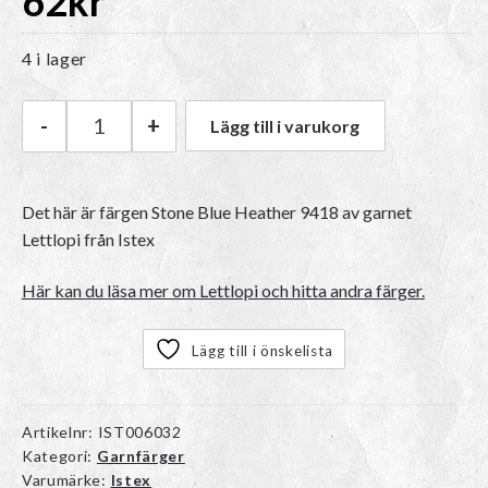
62
kr
4 i lager
-
+
Lägg till i varukorg
Istex Lettlopi | 9418 Stone Blue Heather mängd
Det här är färgen
Stone Blue Heather 9418
av garnet
Lettlopi
från Istex
Här kan du läsa mer om Lettlopi och hitta andra färger.
Lägg till i önskelista
Artikelnr:
IST006032
Kategori:
Garnfärger
Varumärke:
Istex