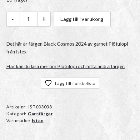
-
+
Lägg till i varukorg
Istex Plötulopi | 2024 Black Cosmos mängd
Det här är färgen
Black Cosmos 2024
av garnet
Plötulopi
från Istex
Här kan du läsa mer om Plötulopi och hitta andra färger.
Lägg till i önskelista
Artikelnr:
IST003038
Kategori:
Garnfärger
Varumärke:
Istex