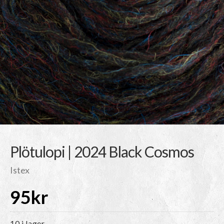
Plötulopi | 2024 Black Cosmos
Istex
95
kr
10 i lager