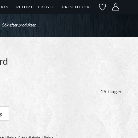
TION
RETUR ELLER BYTE
PRESENTKORT
uktsökning
urd
15 i lager
g
emon Curd mängd
et
Järbo 2 tr ull
från Järbo