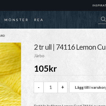
INSPIRA
Prod
MÖNSTER
REA
CURD
2 tr ull | 74116 Lemon C
Järbo
105
kr
-
+
Lägg till i varukor
Järbo Järbo 2 tr ull | 74116 L
Det här är färgen
Lemon Curd 74116
av garn