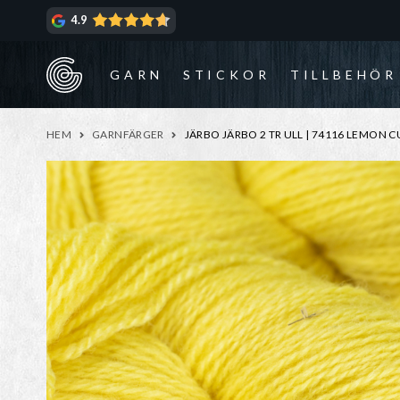
Hoppa
Hoppa
4.9
till
till
navigering
innehåll
GARN
STICKOR
TILLBEHÖR
HEM
GARNFÄRGER
JÄRBO JÄRBO 2 TR ULL | 74116 LEMON 