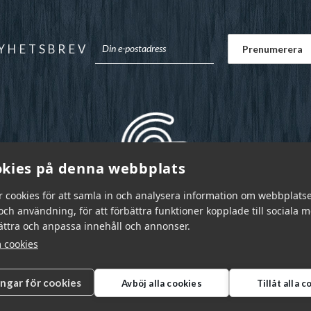
YHETSBREV
kies på denna webbplats
r cookies för att samla in och analysera information om webbplats
ch användning, för att förbättra funktioner kopplade till sociala 
bättra och anpassa innehåll och annonser.
 cookies
ingar för cookies
Avböj alla cookies
Tillåt alla 
r Sverige AB © 2026
|
info@garnr.se
|
031 - 92 