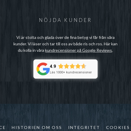
NÖJDA KUNDER
Vi är stolta och glada över de fina betyg vi får från våra
kunder. Vi läser och tar till oss av både ris och ros. Här kan
du kolla in våra
kundrecensioner på Google Reviews
.
4.9
Läs 1000+ kundrecensioner
CE
HISTORIEN OM OSS
INTEGRITET
COOKIES