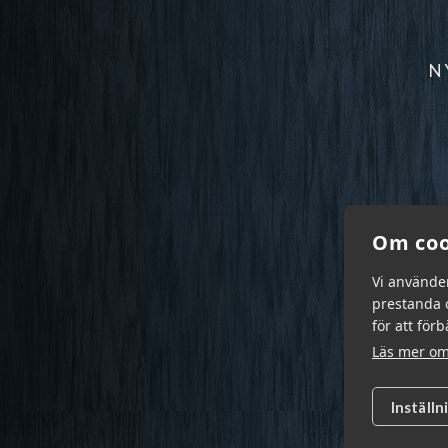
N
Om coo
Vi använde
prestanda o
för att för
Läs mer om
Inställn
Garn