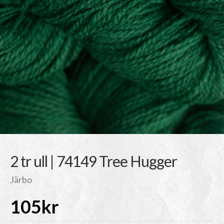
2 tr ull | 74149 Tree Hugger
Järbo
105
kr