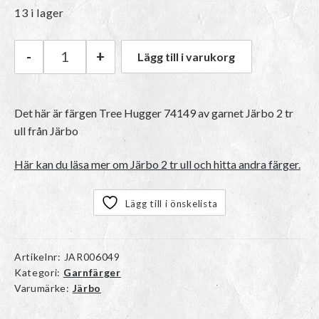
13 i lager
-
+
Lägg till i varukorg
Järbo Järbo 2 tr ull | 74149 Tree Hugger mängd
Det här är färgen
Tree Hugger 74149
av garnet
Järbo 2 tr
ull
från Järbo
Här kan du läsa mer om Järbo 2 tr ull och hitta andra färger.
Lägg till i önskelista
Artikelnr:
JAR006049
Kategori:
Garnfärger
Varumärke:
Järbo